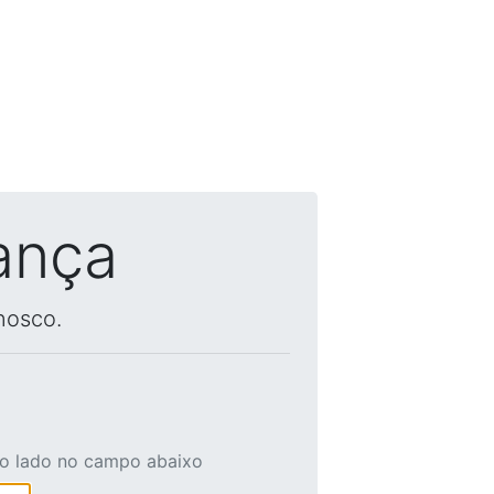
ança
nosco.
ao lado no campo abaixo