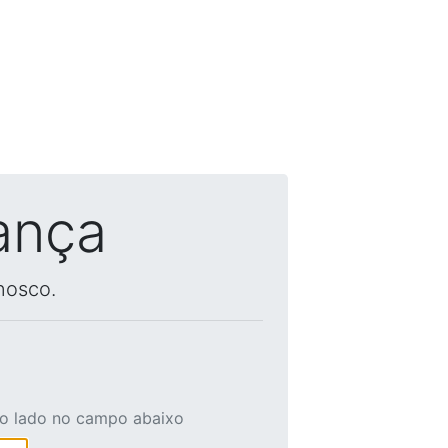
ança
nosco.
ao lado no campo abaixo