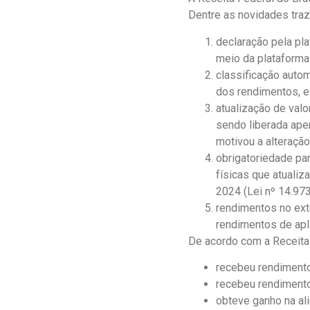
Dentre as novidades traz
declaração pela pl
meio da plataforma
classificação auto
dos rendimentos, e 
atualização de val
sendo liberada ape
motivou a alteração
obrigatoriedade pa
físicas que atuali
2024 (Lei nº 14.97
rendimentos no ext
rendimentos de apli
De acordo com a Receita 
recebeu rendimento
recebeu rendimento
obteve ganho na al