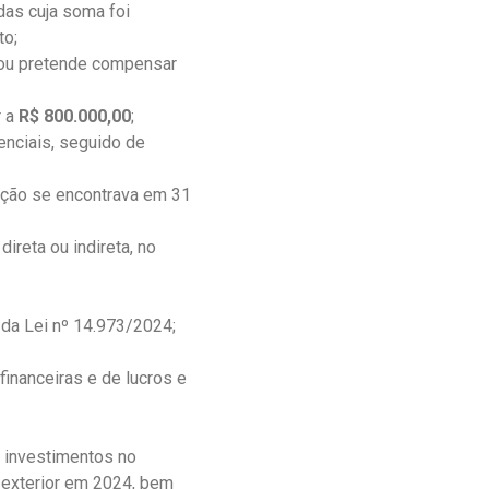
das cuja soma foi
to;
ou pretende compensar
r a
R$ 800.000,00
;
enciais, seguido de
ição se encontrava em 31
ireta ou indireta, no
 da Lei nº 14.973/2024;
financeiras e de lucros e
e investimentos no
o exterior em 2024, bem