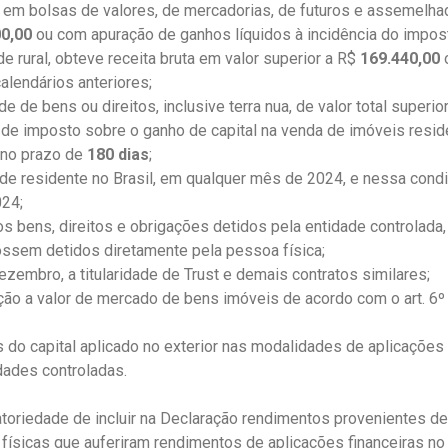
 em bolsas de valores, de mercadorias, de futuros e assemelha
00,00
ou com apuração de ganhos líquidos à incidência do impos
e rural, obteve receita bruta em valor superior a R$
169.440,00
alendários anteriores;
e de bens ou direitos, inclusive terra nua, de valor total superio
 de imposto sobre o ganho de capital na venda de imóveis resid
, no prazo de
180 dias
;
de residente no Brasil, em qualquer mês de 2024, e nessa cond
24;
os bens, direitos e obrigações detidos pela entidade controlada, d
ossem detidos diretamente pela pessoa física;
zembro, a titularidade de Trust e demais contratos similares;
ação a valor de mercado de bens imóveis de acordo com o art. 6º
 do capital aplicado no exterior nas modalidades de aplicações 
dades controladas.
atoriedade de incluir na Declaração rendimentos provenientes d
 físicas que auferiram rendimentos de aplicações financeiras n