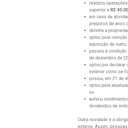
realizou operações
superior a
R$ 40.0
em caso de atividad
prejuízos de anos c
detinha a propriedad
optou pela isenção
aquisição de outro
passou à condição 
de dezembro de 20
optou por declarar 
exterior como se f
possui, em 31 de de
optou pela atualiz
ou
auferiu rendimentos
dividendos de enti
Outra novidade é a obrig
exterior. Assim, pessoas