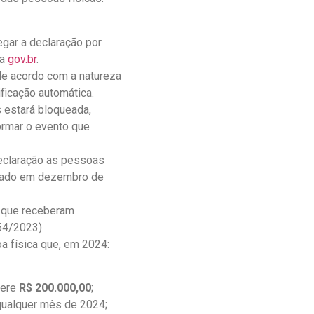
gar a declaração por
ta
gov.br
.
de acordo com a natureza
ificação automática.
s estará bloqueada,
ormar o evento que
declaração as pessoas
nciado em dezembro de
s que receberam
54/2023).
a física que, em 2024:
pere
R$ 200.000,00
;
 qualquer mês de 2024;