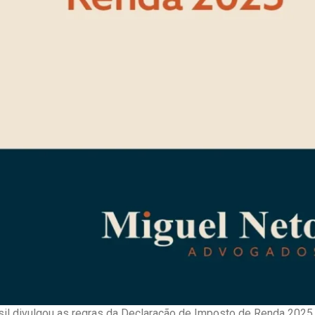
sil divulgou as regras da Declaração de Imposto de Renda 2025