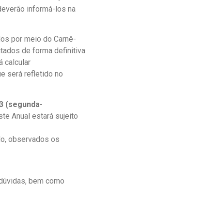
deverão informá-los na
dos por meio do Carnê-
tados de forma definitiva
á calcular
 será refletido no
3 (segunda-
ste Anual estará sujeito
do, observados os
 dúvidas, bem como