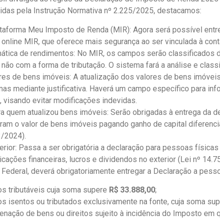
idas pela Instrução Normativa nº 2.225/2025, destacamos:
ataforma Meu Imposto de Renda (MIR): Agora será possível entre
 online MIR, que oferece mais segurança ao ser vinculada à con
mática de rendimentos: No MIR, os campos serão classificados 
não com a forma de tributação. O sistema fará a análise e class
ores de bens imóveis: A atualização dos valores de bens imóvei
nas mediante justificativa. Haverá um campo específico para inf
, visando evitar modificações indevidas.
ra quem atualizou bens imóveis: Serão obrigadas à entrega da 
zaram o valor de bens imóveis pagando ganho de capital difere
3/2024).
erior: Passa a ser obrigatória a declaração para pessoas física
cações financeiras, lucros e dividendos no exterior (Lei nº 14.7
Federal, deverá obrigatoriamente entregar a Declaração a pesso
s tributáveis cuja soma supere
R$ 33.888,00
;
s isentos ou tributados exclusivamente na fonte, cuja soma su
ienação de bens ou direitos sujeito à incidência do Imposto em