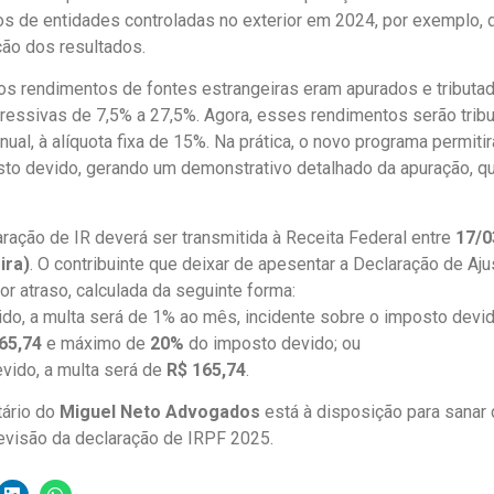
s de entidades controladas no exterior em 2024, por exemplo, 
ção dos resultados.
os rendimentos de fontes estrangeiras eram apurados e tributa
ressivas de 7,5% a 27,5%. Agora, esses rendimentos serão tribu
nual, à alíquota fixa de 15%. Na prática, o novo programa permitir
o devido, gerando um demonstrativo detalhado da apuração, que
ação de IR deverá ser transmitida à Receita Federal entre
17/0
ira)
. O contribuinte que deixar de apesentar a Declaração de Aju
r atraso, calculada da seguinte forma:
ido, a multa será de 1% ao mês, incidente sobre o imposto devi
65,74
e máximo de
20%
do imposto devido; ou
evido, a multa será de
R$ 165,74
.
tário do
Miguel Neto Advogados
está à disposição para sanar
 revisão da declaração de IRPF 2025.