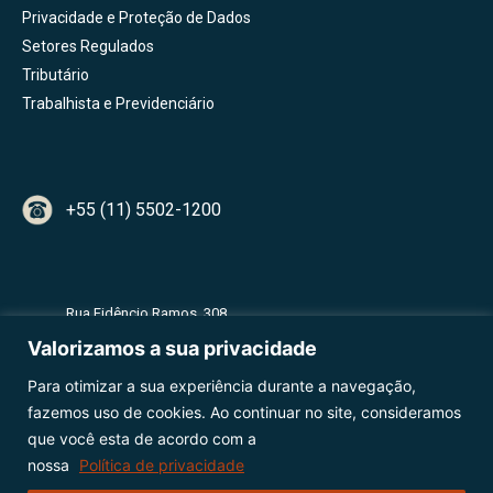
Privacidade e Proteção de Dados
Setores Regulados
Tributário
Trabalhista e Previdenciário
+55 (11) 5502-1200
Rua Fidêncio Ramos, 308
2º Andar - Torre A - Vila Olímpia
Valorizamos a sua privacidade
CEP 04551-010 - São Paulo - SP
Para otimizar a sua experiência durante a navegação,
fazemos uso de cookies. Ao continuar no site, consideramos
que você esta de acordo com a
nossa
Política de privacidade