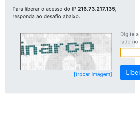
Para liberar o acesso
do IP
216.73.217.135
,
responda ao desafio abaixo.
Digite 
lado no
[trocar imagem]