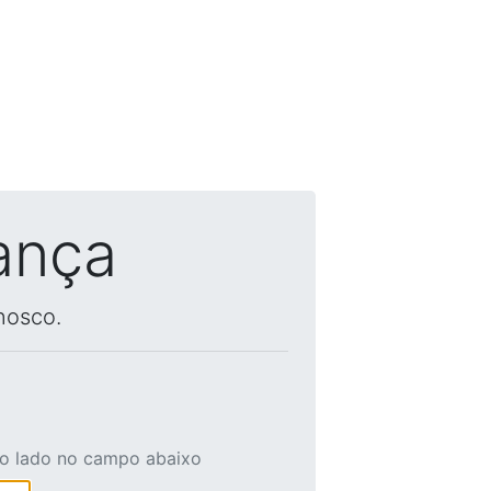
ança
nosco.
ao lado no campo abaixo