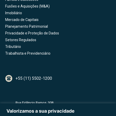
Fusões e Aquisições (M&A)
Imobiliário
Mercado de Capitais
Planejamento Patrimonial
Privacidade e Proteção de Dados
Setores Regulados
Tributário
Trabalhista e Previdenciário
+55 (11) 5502-1200
Rua Fidêncio Ramos, 308
2º Andar - Torre A - Vila Olímpia
Valorizamos a sua privacidade
CEP 04551-010 - São Paulo - SP